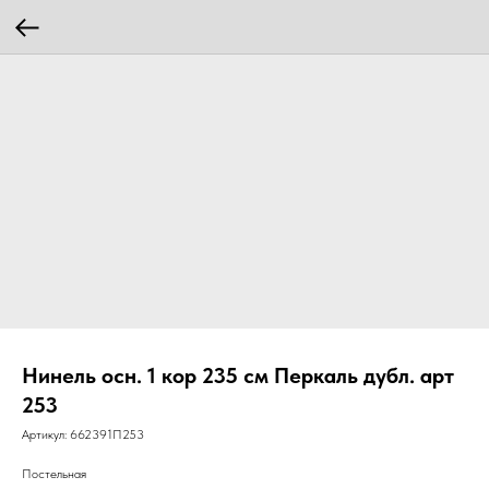
Нинель осн. 1 кор 235 см Перкаль дубл. арт
253
Артикул:
662391П253
Постельная