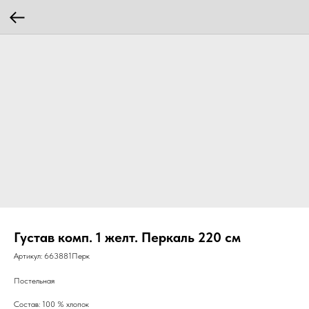
Густав комп. 1 желт. Перкаль 220 см
Артикул:
663881Перк
Постельная
Состав: 100 % хлопок