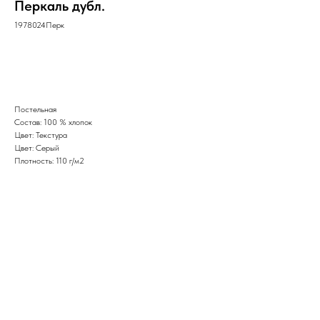
Перкаль дубл.
1978024Перк
В КОРЗИНУ
Постельная
Состав: 100 % хлопок
Цвет: Текстура
Цвет: Серый
Плотность: 110 г/м2