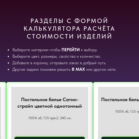
РАЗДЕЛЫ С ФОРМОЙ
КАЛЬКУЛЯТОРА РАСЧЁТА
СТОИМОСТИ ИЗДЕЛИЙ
Выберите материал чтобы
ПЕРЕЙТИ
к выбору.
Выберите цвет, размеры, свойства и количество.
Добавьте в корзину, отправьте заказ в добрый путь.
Другие задачи поможем решить
В МАХ
или другом чате.
Постельное белье Сатин-
Постельное бел
страйп цветной однотонный
100% хб, 135 гр
100% хб, 135 гр/м2, 240 см.